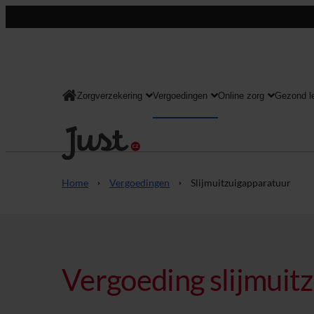
Zorgverzekering
Vergoedingen
Online zorg
Gezond l
Consument
Home
Vergoedingen
Slijmuitzuigapparatuur
Vergoeding slijmuit