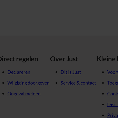
irect regelen
Over Just
Kleine 
Declareren
Dit is Just
Voor
Wijziging doorgeven
Service & contact
Toega
Ongeval melden
Cook
Disc
Priv