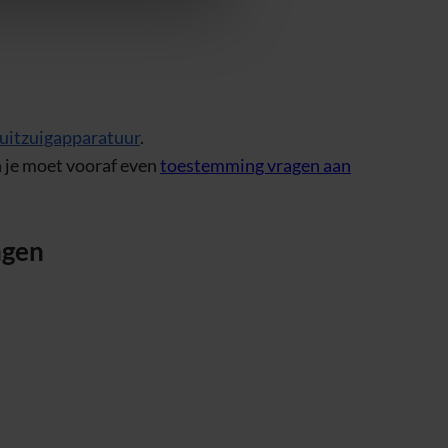
muitzuigapparatuur
.
n je moet vooraf even
toestemming vragen aan
ngen