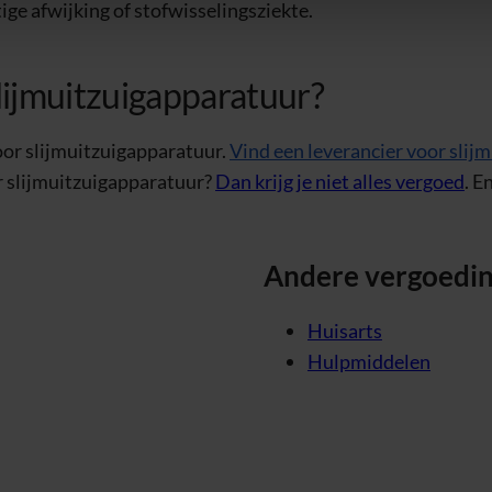
ge afwijking of stofwisselingsziekte.
lijmuitzuigapparatuur?
oor slijmuitzuigapparatuur.
Vind een leverancier voor slij
or slijmuitzuigapparatuur?
Dan krijg je niet alles vergoed
. E
Andere vergoedi
Huisarts
Hulpmiddelen