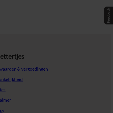
lettertjes
waarden & vergoedingen
nkelijkheid
ies
laimer
acy