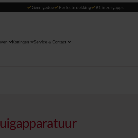
Geen gedoe
Perfecte dekking
#1 in zorgapps
even
Kortingen
Service & Contact
zuigapparatuur