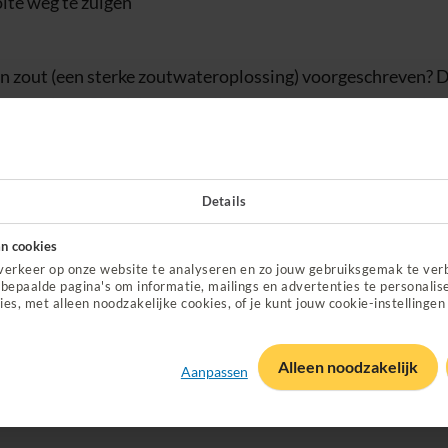
lte weg te zuigen
on zout (een sterke zoutwateroplossing) voorgeschreven? Dit
ernevelaar.
Check je vergoeding voor hypertoon zout bij ta
paratuur vergoed?
Details
onderstaande diagnoses niet (voldoende) lukt om het slijm ze
pparaat als je:
n cookies
verkeer op onze website te analyseren en zo jouw gebruiksgemak te ver
ule). Of
bepaalde pagina's om informatie, mailings en advertenties te personalis
ies, met alleen noodzakelijke cookies, of je kunt jouw cookie-instellingen
t geopereerd). Of
che aandoening als MS, ALS of een andere spierziekte. Of
Alleen noodzakelijk
grote KNO-operatie. Of
Aanpassen