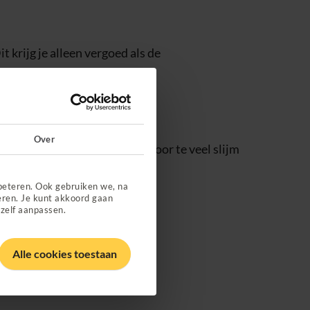
 krijg je alleen vergoed als de
aislijmziekte
.
Over
lf op te hoesten, en er daardoor te veel slijm
beteren. Ook gebruiken we, na
eren. Je kunt akkoord gaan
 zelf aanpassen.
Alle cookies toestaan