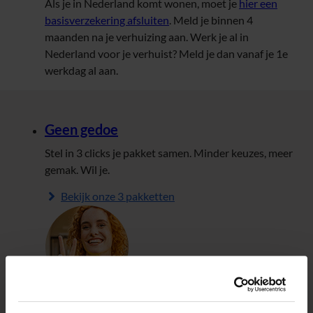
Als je in Nederland komt wonen, moet je
hier een
basisverzekering afsluiten
. Meld je binnen 4
maanden na je verhuizing aan. Werk je al in
Nederland voor je verhuist? Meld je dan vanaf je 1e
werkdag al aan.
Geen gedoe
Stel in 3 clicks je pakket samen. Minder keuzes, meer
gemak. Wil je.
Bekijk onze 3 pakketten