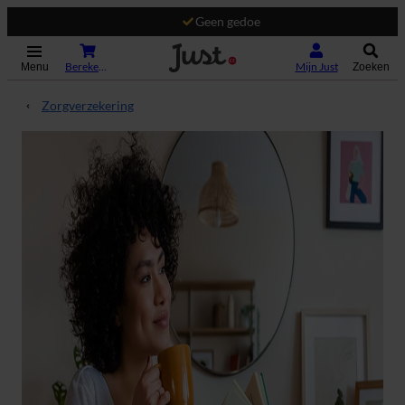
Geen gedoe
(Opent in nieuw tabblad)
Bereken je premie
Mijn Just
Menu
Zoeken
Zorgverzekering