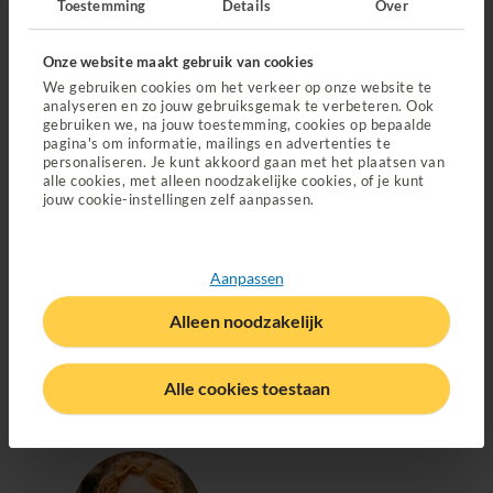
Toestemming
Details
Over
Perfect gedekt
Geen onnodige vergoedingen, wél altijd goed
Onze website maakt gebruik van cookies
verzekerd. Wil je.
We gebruiken cookies om het verkeer op onze website te
analyseren en zo jouw gebruiksgemak te verbeteren. Ook
Dit is Just
gebruiken we, na jouw toestemming, cookies op bepaalde
pagina's om informatie, mailings en advertenties te
personaliseren. Je kunt akkoord gaan met het plaatsen van
alle cookies, met alleen noodzakelijke cookies, of je kunt
jouw cookie-instellingen zelf aanpassen.
Aanpassen
Alleen noodzakelijk
#1 in zorgapps
Online mentale hulp en altijd een online dokter in je
Alle cookies toestaan
zak. Wil je.
Check alle apps