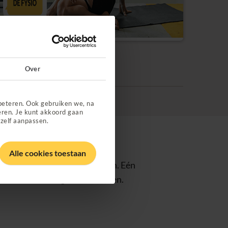
Over
beteren. Ook gebruiken we, na
eren. Je kunt akkoord gaan
 zelf aanpassen.
Alle cookies toestaan
ns kies je easy uit 3 pakketten. Eén
oor de leuke dingen in het leven.