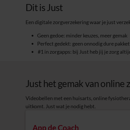
Dit is Just
Een digitale zorgverzekering waar je just verze
Geen gedoe: minder keuzes, meer gemak
Perfect gedekt: geen onnodig dure pakkett
#1 in zorgapps: bij Just heb jij je zorg alti
Just het gemak van online 
Videobellen met een huisarts, online fysiothera
uitkomt. Just wat je nodig hebt.
App de Coach