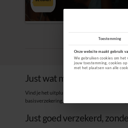
Toestemming
Onze website maakt gebruik va
We gebruiken cookies om het 
jouw toestemming, cookies op 
met het plaatsen van alle cook
Just wat minder keuzestre
Vind je het uitpluizen van zorgverzekeringen die
basisverzekering, één aanvullende verzekering e
Just goed verzekerd, zond