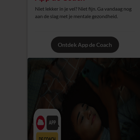
Niet lekker in je vel? Niet fijn. Ga vandaag nog
aan de slag met je mentale gezondheid.
Ontdek App de Coach