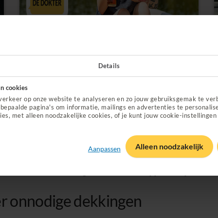
Details
Bekijk de voordelen van online zorg
n cookies
verkeer op onze website te analyseren en zo jouw gebruiksgemak te ver
bepaalde pagina's om informatie, mailings en advertenties te personalis
ies, met alleen noodzakelijke cookies, of je kunt jouw cookie-instellingen
ss
Alleen noodzakelijk
Aanpassen
 allemaal op elkaar lijken ook zo’n gedoe? No worries. Bij o
n één tandverzekering. That’s it! Zodat jij weer tijd hebt v
er onnodige dekkingen