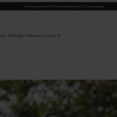
Geen gedoe
Perfecte dekking
#1 in zorgapps
even
Kortingen
Service & Contact