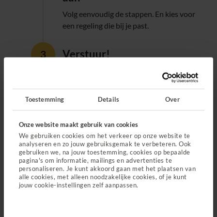
Volg eenvoudig de stappen. En kies voor
een regeling die bij je past.
Verstuur!
Je ontvangt binnen 3 werkdagen een
reactie.
Toestemming
Details
Over
Wanneer kun je een
Onze website maakt gebruik van cookies
betalingsregeling aanvragen?
We gebruiken cookies om het verkeer op onze website te
analyseren en zo jouw gebruiksgemak te verbeteren. Ook
gebruiken we, na jouw toestemming, cookies op bepaalde
Je kunt een betalingsregeling aanvragen als je:
pagina's om informatie, mailings en advertenties te
personaliseren. Je kunt akkoord gaan met het plaatsen van
Een rekening hebt van € 50 of meer
alle cookies, met alleen noodzakelijke cookies, of je kunt
Gekozen hebt voor een eigen risico van € 385
jouw cookie-instellingen zelf aanpassen.
Je zorgpremie per maand betaalt
Geen andere regeling bij ons hebt lopen