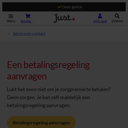
Geen gedoe
(Opent in nieuw tabblad)
Bereken je premie
Mijn Just
Menu
Zoeken
Service en contact
Een betalingsregeling
aanvragen
Lukt het even niet om je zorgpremie te betalen?
Geen zorgen. Je kan zelf makkelijk een
betalingsregeling aanvragen.
Betalingsregeling aanvragen