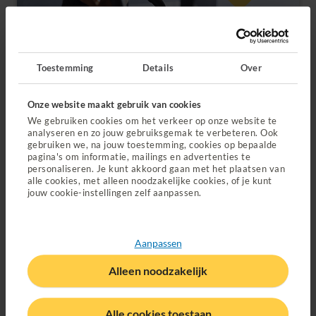
Toestemming
Details
Over
Regel je zorg met handige apps
(Opent in nieuw tabblad)
Met de dokter, fysio of coach appen wanneer het jou
Onze website maakt gebruik van cookies
uitkomt. Gewoon vanuit thuis.
We gebruiken cookies om het verkeer op onze website te
analyseren en zo jouw gebruiksgemak te verbeteren. Ook
gebruiken we, na jouw toestemming, cookies op bepaalde
Ontdek onze apps
pagina's om informatie, mailings en advertenties te
personaliseren. Je kunt akkoord gaan met het plaatsen van
alle cookies, met alleen noodzakelijke cookies, of je kunt
jouw cookie-instellingen zelf aanpassen.
Aanpassen
Alleen noodzakelijk
Alle cookies toestaan