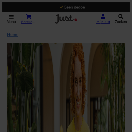
Geen gedoe
(Opent in nieuw tabblad)
Bereken je premie
Mijn Just
Menu
Zoeken
Home