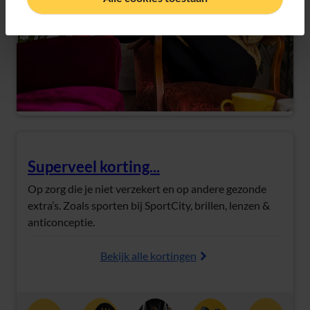
Superveel korting...
(Opent in nieuw tabblad)
Op zorg die je niet verzekert en op andere gezonde
extra’s. Zoals sporten bij SportCity, brillen, lenzen &
anticonceptie.
Bekijk alle kortingen