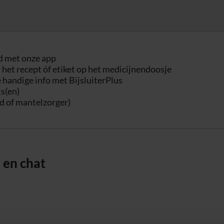
nd met onze app
 het recept óf etiket op het medicijnendoosje
e handige info met BijsluiterPlus
ts(en)
nd of mantelzorger)
 en chat