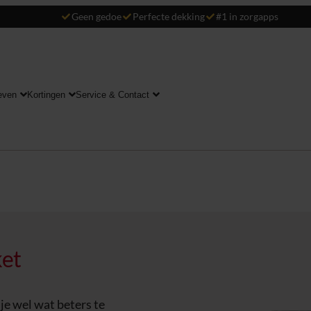
Geen gedoe
Perfecte dekking
#1 in zorgapps
even
Kortingen
Service & Contact
ket
e wel wat beters te