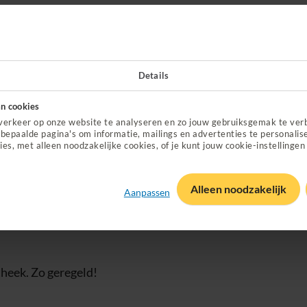
in nieuw tabblad)
Details
in 4 stappen
n cookies
verkeer op onze website te analyseren en zo jouw gebruiksgemak te ver
bepaalde pagina's om informatie, mailings en advertenties te personalis
ies, met alleen noodzakelijke cookies, of je kunt jouw cookie-instellingen
ek
heck de
Zorgvinder
voor een andere
Alleen noodzakelijk
Aanpassen
jou past.
theek. Zo geregeld!