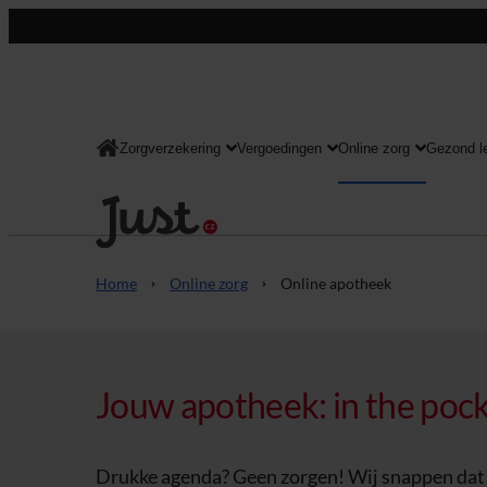
Zorgverzekering
Vergoedingen
Online zorg
Gezond l
Consument
Home
Online zorg
Online apotheek
Jouw apotheek: in the poc
Drukke agenda? Geen zorgen! Wij snappen dat j