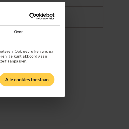
Over
beteren. Ook gebruiken we, na
eren. Je kunt akkoord gaan
 zelf aanpassen.
Alle cookies toestaan