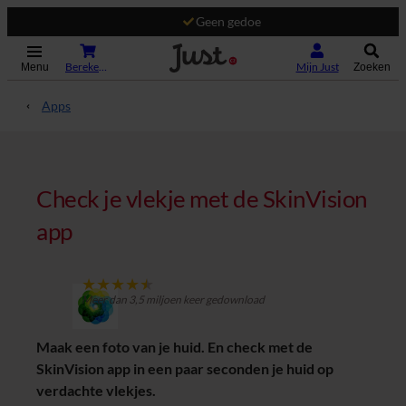
Geen gedoe
(Opent in nieuw tabblad)
Bereken je premie
Mijn Just
Menu
Zoeken
Apps
Check je vlekje met de SkinVision
app
Score is 90 van 100
Meer dan 3,5 miljoen keer gedownload
Maak een foto van je huid. En check met de
SkinVision app in een paar seconden je huid op
verdachte vlekjes.