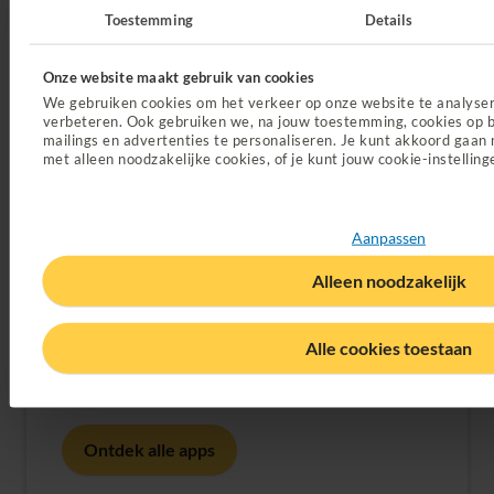
Toestemming
Details
Onze website maakt gebruik van cookies
We gebruiken cookies om het verkeer op onze website te analyse
verbeteren. Ook gebruiken we, na jouw toestemming, cookies op b
mailings en advertenties te personaliseren. Je kunt akkoord gaan 
met alleen noodzakelijke cookies, of je kunt jouw cookie-instelling
Aanpassen
De beste apps van Just
Alleen noodzakelijk
Van videobellen met een huisarts tot online
fysiotherapie. Jij regelt je zorg gewoon online
Alle cookies toestaan
met onze apps. Waar en wanneer het jou
uitkomt. Just wat je nodig hebt.
Ontdek alle apps