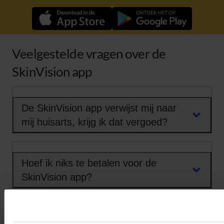
Veelgestelde vragen over de
SkinVision app
De SkinVision app verwijst mij naar
mij huisarts, krijg ik dat vergoed?
Hoef ik niks te betalen voor de
SkinVision app?