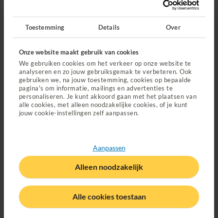
kan je een vergoeding krijgen voor implantaten en het
kunstgebit.
Toestemming
Details
Over
Bekijk de vergoeding klikgebit
Onze website maakt gebruik van cookies
We gebruiken cookies om het verkeer op onze website te
analyseren en zo jouw gebruiksgemak te verbeteren. Ook
gebruiken we, na jouw toestemming, cookies op bepaalde
pagina's om informatie, mailings en advertenties te
Mondzorg na een ongeval
personaliseren. Je kunt akkoord gaan met het plaatsen van
(Opent in nieuw tabblad)
alle cookies, met alleen noodzakelijke cookies, of je kunt
Met de Just aanvullende verzekeringen krijg je een
jouw cookie-instellingen zelf aanpassen.
vergoeding voor mondzorg na ieder ongeval.
Naar de vergoeding mondzorg na ongeval
Aanpassen
Alleen noodzakelijk
Alle cookies toestaan
Tandzorg en orthodontie in