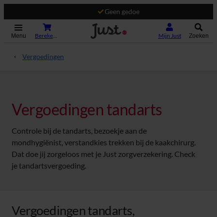
Geen gedoe
(Opent in nieuw tabblad)
Bereken je premie
Mijn Just
Menu
Zoeken
Vergoedingen
Vergoedingen tandarts
Controle bij de tandarts, bezoekje aan de
mondhygiënist, verstandkies trekken bij de kaakchirurg.
Dat doe jij zorgeloos met je Just zorgverzekering. Check
je tandartsvergoeding.
Vergoedingen tandarts,