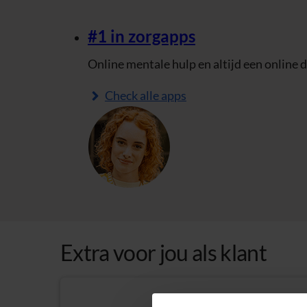
#1 in zorgapps
Online mentale hulp en altijd een online do
Check alle apps
Extra voor jou als klant