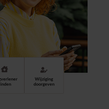
gverlener
Wijziging
vinden
doorgeven