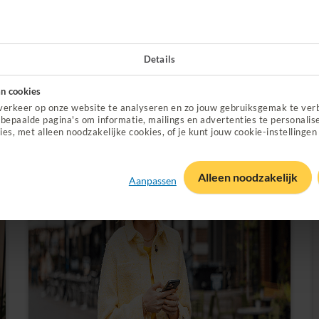
Vind zorgverleners
(Opent in nieuw tabblad)
Zorg nodig? Check altijd even de zorgvinder.
Dan zie je meteen welke zorgverleners een
Details
contract hebben.
n cookies
verkeer op onze website te analyseren en zo jouw gebruiksgemak te ver
Check de Zorgvinder
bepaalde pagina's om informatie, mailings en advertenties te personalis
ies, met alleen noodzakelijke cookies, of je kunt jouw cookie-instellingen
Alleen noodzakelijk
Aanpassen