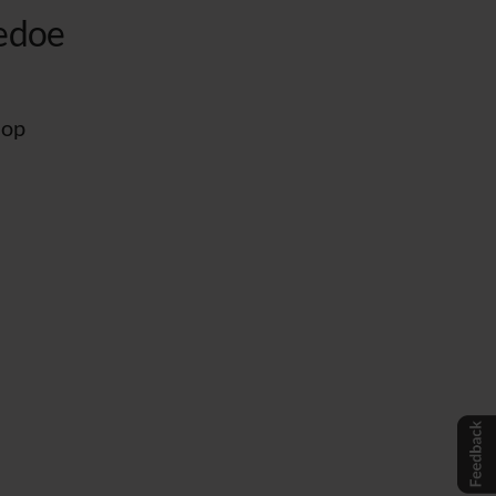
edoe
 op