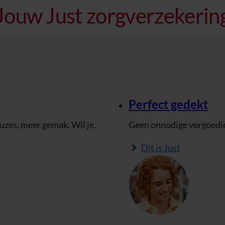
Jouw Just zorgverzekerin
Perfect gedekt
euzes, meer gemak. Wil je.
Geen onnodige vergoeding
Dit is Just