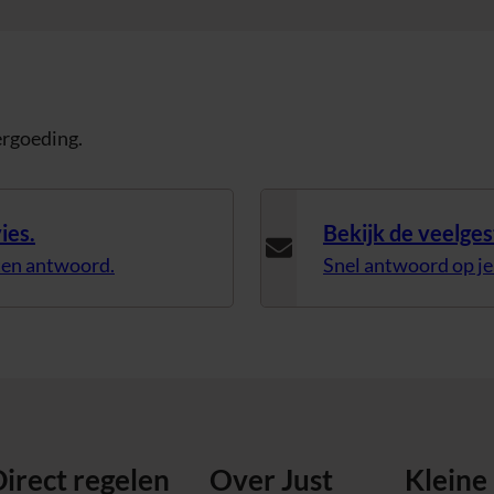
ergoeding.
ies.
Bekijk de veelge
ten antwoord.
Snel antwoord op je
irect regelen
Over Just
Kleine 