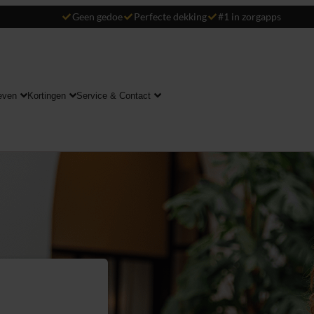
Geen gedoe
Perfecte dekking
#1 in zorgapps
even
Kortingen
Service & Contact