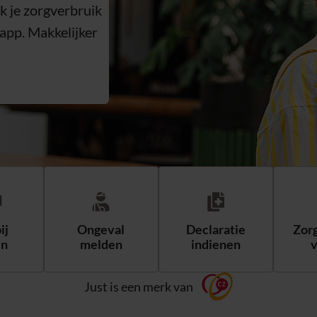
k je zorgverbruik
 app. Makkelijker
ij
Ongeval
Declaratie
Zor
en
melden
indienen
Just is een merk van