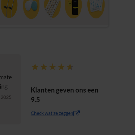
Score is 4,6 van 5
rmate
ing
Klanten geven ons een
i 2025
9.5
(opent in nieuw tabblad)
Check wat ze zeggen