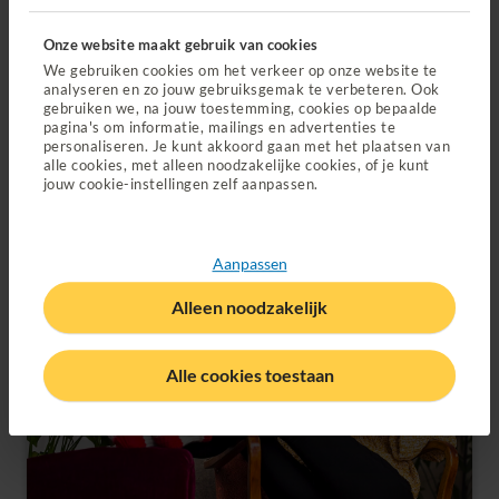
Regel je zorg met handige apps
(Opent in nieuw tabblad)
Onze website maakt gebruik van cookies
Met de dokter, fysio of coach appen wanneer het jou
We gebruiken cookies om het verkeer op onze website te
uitkomt. Gewoon vanuit thuis.
analyseren en zo jouw gebruiksgemak te verbeteren. Ook
gebruiken we, na jouw toestemming, cookies op bepaalde
pagina's om informatie, mailings en advertenties te
Ontdek onze apps
personaliseren. Je kunt akkoord gaan met het plaatsen van
alle cookies, met alleen noodzakelijke cookies, of je kunt
jouw cookie-instellingen zelf aanpassen.
Aanpassen
Alleen noodzakelijk
Alle cookies toestaan