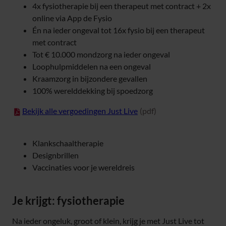
Wel vergoed
4x fysiotherapie bij een therapeut met contract + 2x
online via App de Fysio
Én na ieder ongeval tot 16x fysio bij een therapeut
met contract
Tot € 10.000 mondzorg na ieder ongeval
Loophulpmiddelen na een ongeval
Kraamzorg in bijzondere gevallen
100% werelddekking bij spoedzorg
(opent in nieuw tabblad)
Bekijk alle vergoedingen Just Live
(pdf)
Niet vergoed
Klankschaaltherapie
Designbrillen
Vaccinaties voor je wereldreis
Je krijgt: fysiotherapie
Na ieder ongeluk, groot of klein, krijg je met Just Live tot