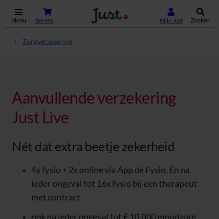
(Opent in nieuw tabblad)
Bereken je premie
Mijn Just
Menu
Zoeken
Zorgverzekering
Aanvullende verzekering
Just Live
Nét dat extra beetje zekerheid
4x fysio + 2x online via App de Fysio. Én na
ieder ongeval tot 16x fysio bij een therapeut
met contract
ook na ieder ongeval tot € 10.000 mondzorg