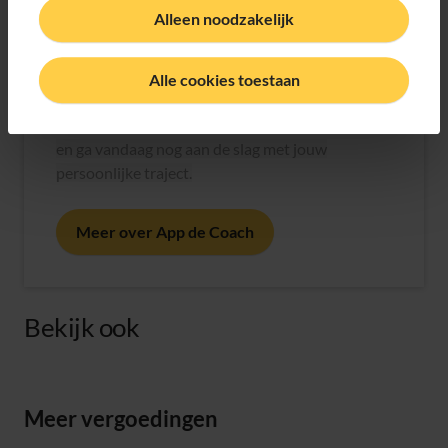
Alleen noodzakelijk
App de Coach
Alle cookies toestaan
Heb nog geen verwijzing? Geen probleem. Onze
online coach staat voor je klaar. Doe de zelftest
en ga vandaag nog aan de slag met jouw
persoonlijke traject.
Meer over App de Coach
Bekijk ook
Meer vergoedingen