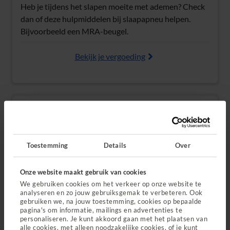
Heb je tijdens het slapen moeite met ademen? Check
dan of deze hulpmiddelen bij slaapapneu helpen.
Bijvoorbeeld een MRA-beugel.
Bekijk je vergoeding
Ademhaling bij taaislijmziekte
(Opent in nieuw tabblad)
Bij taai slijm in je mond of keel kan
Toestemming
Details
Over
slijmuitzuigapparatuur helpen. Je krijgt dit 100%
vergoed uit je Just basisverzekering.
Onze website maakt gebruik van cookies
We gebruiken cookies om het verkeer op onze website te
Bekijk je vergoeding
analyseren en zo jouw gebruiksgemak te verbeteren. Ook
gebruiken we, na jouw toestemming, cookies op bepaalde
pagina's om informatie, mailings en advertenties te
personaliseren. Je kunt akkoord gaan met het plaatsen van
alle cookies, met alleen noodzakelijke cookies, of je kunt