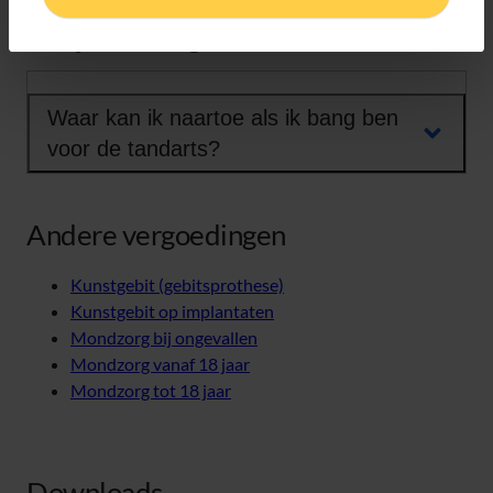
in bijzondere gevallen
Waar kan ik naartoe als ik bang ben
voor de tandarts?
Andere vergoedingen
Kunstgebit (gebitsprothese)
Kunstgebit op implantaten
Mondzorg bij ongevallen
Mondzorg vanaf 18 jaar
Mondzorg tot 18 jaar
Downloads