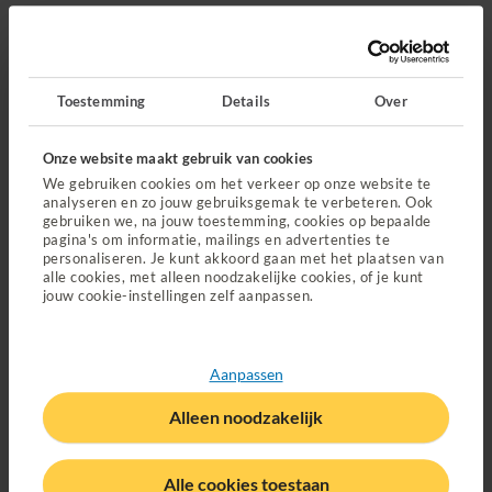
tarieven
rekent voor materiaal- en techniekkosten.
Ook betaal je voor een kunstgebit en voor implantaten
een
eigen bijdrage.
Toestemming
Details
Over
Waar kan je naartoe voor mondzorg
en orthodontie in bijzondere
Onze website maakt gebruik van cookies
We gebruiken cookies om het verkeer op onze website te
gevallen?
analyseren en zo jouw gebruiksgemak te verbeteren. Ook
gebruiken we, na jouw toestemming, cookies op bepaalde
pagina's om informatie, mailings en advertenties te
Voor bijzondere mondzorg ga je naar een Centrum
personaliseren. Je kunt akkoord gaan met het plaatsen van
Bijzondere Tandheelkunde.
Zoek een centrum voor
alle cookies, met alleen noodzakelijke cookies, of je kunt
jouw cookie-instellingen zelf aanpassen.
bijzondere tandzorg.
Voor orthodontie kies je zelf je orthodontist.
Zoek een
orthodontist bij je in de buurt.
Aanpassen
We willen dat je snel terecht kunt voor bijzondere
mondzorg. Daarom hebben we afspraken gemaakt over
Alleen noodzakelijk
wachttijden en bereikbaarheid
.
Veelgestelde vragen over mondzorg
Alle cookies toestaan