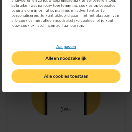
analyseren en zo jouw gebruiksgemak te verbeteren. Ook
gebruiken we, na jouw toestemming, cookies op bepaalde
Ga je naar een zorgverlener zonder contract? Dan krijg je
pagina's om informatie, mailings en advertenties te
personaliseren. Je kunt akkoord gaan met het plaatsen van
misschien niet alles vergoed
.
alle cookies, met alleen noodzakelijke cookies, of je kunt
jouw cookie-instellingen zelf aanpassen.
Aanpassen
Alleen noodzakelijk
Alle cookies toestaan