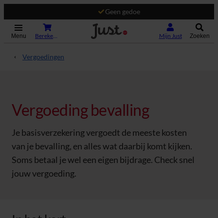
Geen gedoe
(Opent in nieuw tabblad)
Bereken je premie
Mijn Just
Menu
Zoeken
Vergoedingen
Vergoeding bevalling
Je basisverzekering vergoedt de meeste kosten
van je bevalling, en alles wat daarbij komt kijken.
Soms betaal je wel een eigen bijdrage. Check snel
jouw vergoeding.