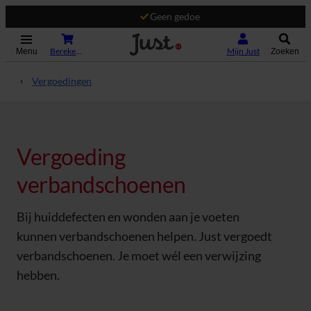
Geen gedoe
(Opent in nieuw tabblad)
Bereken je premie
Mijn Just
Menu
Zoeken
Vergoedingen
Vergoeding
verbandschoenen
Bij huiddefecten en wonden aan je voeten
kunnen verbandschoenen helpen. Just vergoedt
verbandschoenen. Je moet wél een verwijzing
hebben.