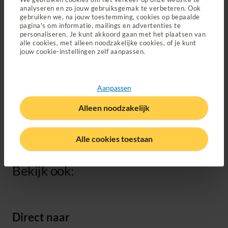
medewerker van de leverancier
analyseren en zo jouw gebruiksgemak te verbeteren. Ook
gebruiken we, na jouw toestemming, cookies op bepaalde
Ga je naar een niet-gecontracteerde leverancier? Dan
pagina's om informatie, mailings en advertenties te
moet je vooraf
altijd toestemming aan ons vragen
. Gaat
personaliseren. Je kunt akkoord gaan met het plaatsen van
alle cookies, met alleen noodzakelijke cookies, of je kunt
het om een braille schrijfmachine? Dan ontvangen wij bij je
jouw cookie-instellingen zelf aanpassen.
aanvraag ook graag een uitgebreide motivatie van een
ergotherapeut of visueel adviescentrum.
Je leent dit hulpmiddel. Behalve als het hulpmiddel
Aanpassen
individueel aangepast moet worden, dan wordt het
hulpmiddel je eigendom. Heb je geen goed hulpmiddel
Alleen noodzakelijk
meer? Neem dan contact op met een gecontracteerde
leverancier. De leverancier beoordeelt dan of je in
Alle cookies toestaan
aanmerking komt voor een nieuw hulpmiddel.
Bekijk ook:
Direct naar