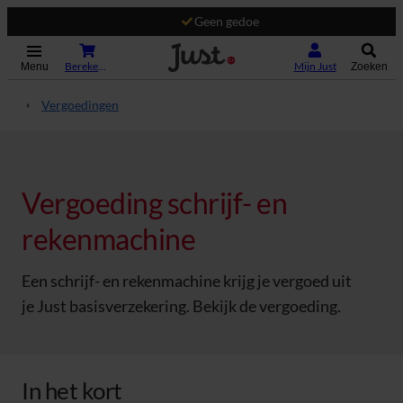
Geen gedoe
(Opent in nieuw tabblad)
Bereken je premie
Mijn Just
Menu
Zoeken
Vergoedingen
Vergoeding schrijf- en
rekenmachine
Een schrijf- en rekenmachine krijg je vergoed uit
je Just basisverzekering. Bekijk de vergoeding.
In het kort