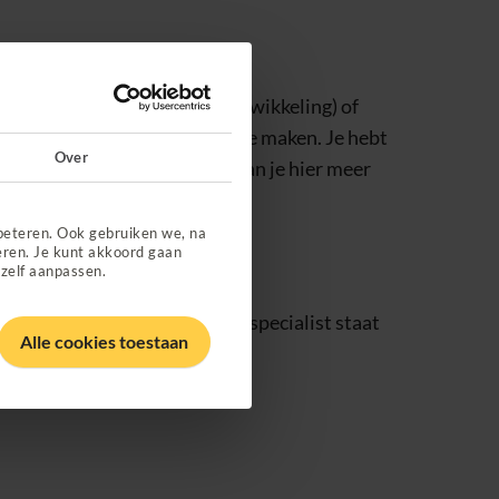
ardatie (achterstand in de ontwikkeling) of
 te corrigeren of comfortabel te maken. Je hebt
Over
peut nodig. Je zorgverlener kan je hier meer
beteren. Ook gebruiken we, na
eren. Je kunt akkoord gaan
 zelf aanpassen.
. Op het briefje van de medisch specialist staat
Alle cookies toestaan