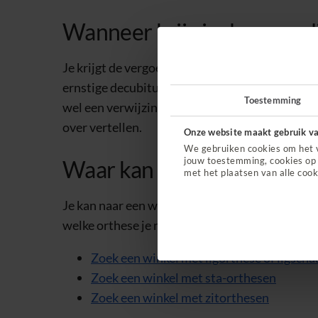
Wanneer krijg je deze een li
Je krijgt de vergoeding als je lichaam niet mee
ernstige decubitus. Je hebt dan een bewijs van j
Toestemming
wel een verwijzing nodig van je medisch special
over vertellen.
Onze website maakt gebruik va
We gebruiken cookies om het 
jouw toestemming, cookies op 
Waar kan ik een lig-, sta- o
met het plaatsen van alle cook
Je kan naar een winkel met een contract voor lig-
welke orthese je nodig hebt.
Zoek een winkel met ligorthese of ligscha
Zoek een winkel met sta-orthesen
Zoek een winkel met zitorthesen