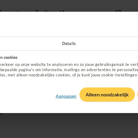
g-, sta- of zitorthese vergoed?
r goed functioneert. Bijvoorbeeld door een dwarslaesie, ret
e arts nodig. De lig-, sta of zitorthese helpt om je houding
Details
ist. En soms heb je ook een adviesrapport van je ergothera
n cookies
verkeer op onze website te analyseren en zo jouw gebruiksgemak te ver
bepaalde pagina's om informatie, mailings en advertenties te personalis
f zitorthese halen?
ies, met alleen noodzakelijke cookies, of je kunt jouw cookie-instellingen
, sta- of zitorthesen. Er is altijd eentje bij jou in de buurt
Alleen noodzakelijk
Aanpassen
al