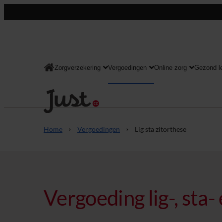
Zorgverzekering
Vergoedingen
Online zorg
Gezond l
Consument
Home
Vergoedingen
Lig sta zitorthese
Vergoeding lig-, sta-