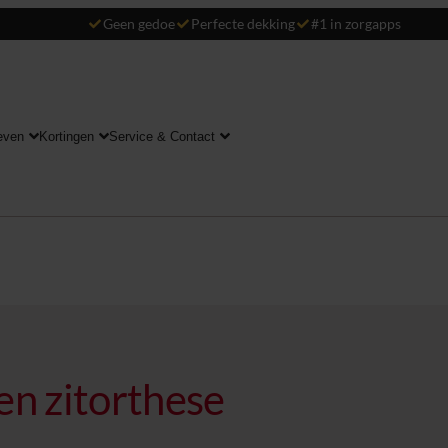
Geen gedoe
Perfecte dekking
#1 in zorgapps
even
Kortingen
Service & Contact
 en zitorthese