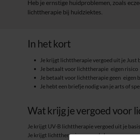
Heb je ernstige huidproblemen, zoals eczee
lichttherapie bij huidziektes.
In het kort
Je krijgt lichttherapie vergoed uit je Just
Je betaalt voor lichttherapie
eigen risico
Je betaalt voor lichttherapie geen
eigen 
Je hebt een briefje nodig van je arts of spe
Wat krijg je vergoed voor l
Je krijgt UV-B lichttherapie vergoed uit je basi
Je krijgt lichttherapie vergoed als: