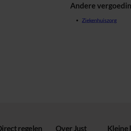
Andere vergoedi
Ziekenhuiszorg
irect regelen
Over Just
Kleine 