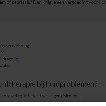
m of psoriasis? Dan krijg je een vergoeding voor lic
 basisverzekering
bijdrage
cialist
ichttherapie bij huidproblemen?
sverzekering. Je betaalt wel
eigen risico
.