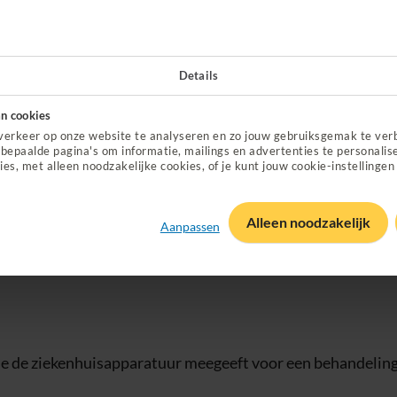
em, psoriasis of vitiligo.
ndeling in het ziekenhuis. Of
voor thuis.
Details
arop staat waarom je lichttherapie nodig hebt.
n cookies
t voor lichttherapie bij huidproblemen.
verkeer op onze website te analyseren en zo jouw gebruiksgemak te ver
bepaalde pagina's om informatie, mailings en advertenties te personalis
ies, met alleen noodzakelijke cookies, of je kunt jouw cookie-instellingen
chttherapie bij ernstige huidklach
Alleen noodzakelijk
Aanpassen
r een dermatoloog.
Vind een dermatoloog met een contract v
or lichttherapie?
Dan krijg je niet alles vergoed
.
s je de ziekenhuisapparatuur meegeeft voor een behandeling