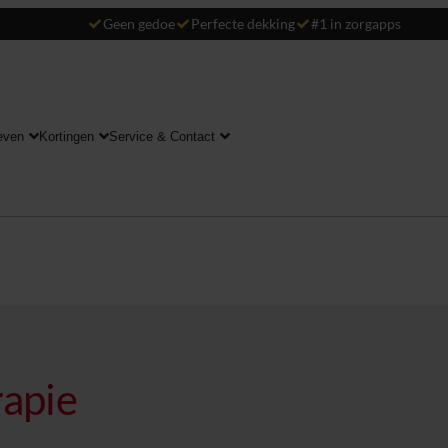
Geen gedoe
Perfecte dekking
#1 in zorgapps
even
Kortingen
Service & Contact
rapie