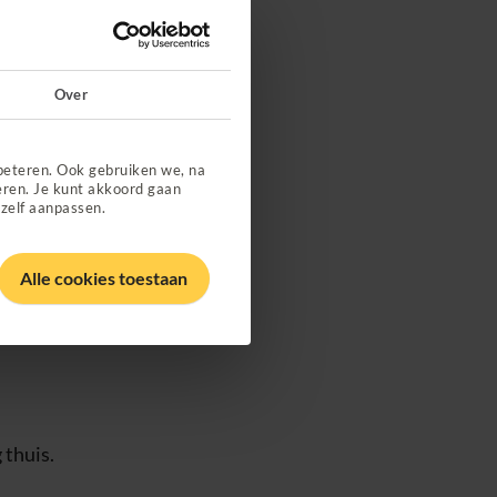
Over
beteren. Ook gebruiken we, na
eren. Je kunt akkoord gaan
 zelf aanpassen.
ten?
Alle cookies toestaan
oor lichttherapie
.
 thuis.