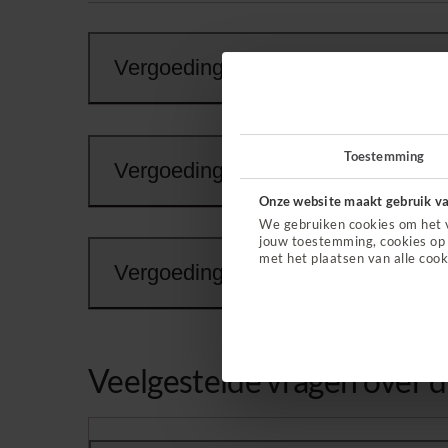
Vergoeding hulpmiddel voor telefo
Toestemming
Vergoeding solo-apparatuur
Onze website maakt gebruik va
We gebruiken cookies om het 
jouw toestemming, cookies op 
met het plaatsen van alle cook
Vergoeding wek- en waarschuwings
Veelgestelde vragen over d