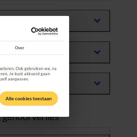
Over
beteren. Ook gebruiken we, na
eren. Je kunt akkoord gaan
 zelf aanpassen.
Alle cookies toestaan
j gehoorverlies