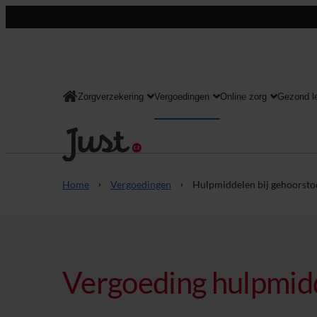
Zorgverzekering
Vergoedingen
Online zorg
Gezond l
Consument
Home
Vergoedingen
Hulpmiddelen bij gehoorsto
Vergoeding hulpmidd