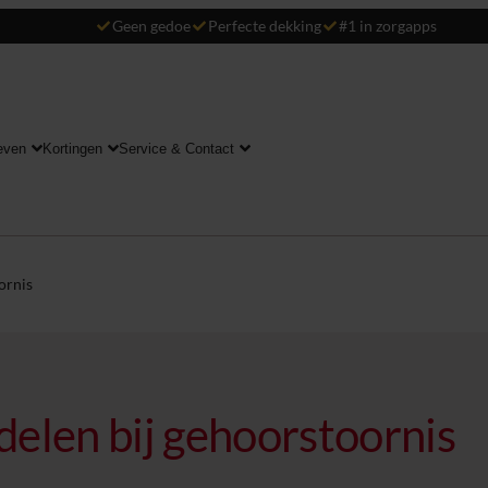
Geen gedoe
Perfecte dekking
#1 in zorgapps
even
Kortingen
Service & Contact
ornis
elen bij gehoorstoornis