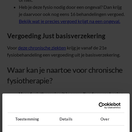
Heb je deze fysio nodig door een ongeval? Dan krijg
je daarvoor ook nog eens 16 behandelingen vergoed.
Bekijk wat je precies vergoed krijgt na een ongeval.
Vergoeding Just basisverzekering
Voor
deze chronische ziekten
krijg je vanaf de 21e
fysiobehandeling een vergoeding uit je basisverzekering.
Waar kan je naartoe voor chronische
fysiotherapie?
Voor fysiotherapie uit je aanvullende verzekering
ga je naar een speciaal geselecteerde fysiotherapeut
met een contract voor Just Live. Zorg van andere
fysiotherapeuten vergoeden we niet.
Toestemming
Details
Over
Voor fysiotherapie uit de basisverzekering
kun je
naar alle fysiotherapeuten met een contract. Ga je