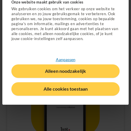
Onze website maakt gebruik van cookies
naar een fysiotherapeuten zonder contract? Dan
We gebruiken cookies om het verkeer op onze website te
krijg je voor 60% vergoed. Ook heb je vooraf
analyseren en zo jouw gebruiksgemak te verbeteren. Ook
toestemming
van ons nodig.
gebruiken we, na jouw toestemming, cookies op bepaalde
pagina's om informatie, mailings en advertenties te
personaliseren. Je kunt akkoord gaan met het plaatsen van
Vind een fysiotherapeut met contract bij je in de buurt
alle cookies, met alleen noodzakelijke cookies, of je kunt
Vind een oefentherapeut met contract bij je in de buurt
jouw cookie-instellingen zelf aanpassen.
Aanpassen
Alleen noodzakelijk
Alle cookies toestaan