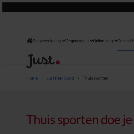
Zorgverzekering
Vergoedingen
Online zorg
Gezond l
Consument
Home
Just Feel Good
Thuis sporten
Thuis sporten doe je