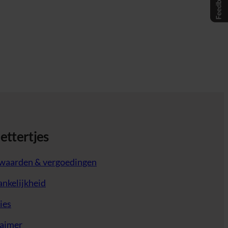
lettertjes
waarden & vergoedingen
nkelijkheid
ies
laimer