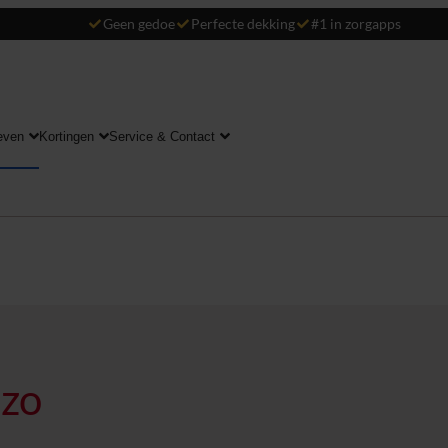
Geen gedoe
Perfecte dekking
#1 in zorgapps
even
Kortingen
Service & Contact
 zo