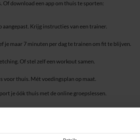
s. Of download een app om thuis te sporten:
 aangepast. Krijg instructies van een trainer.
ef je maar 7 minuten per dag te trainen om fit te blijven.
retching. Of stel zelf een workout samen.
 voor thuis. Mét voedingsplan op maat.
port je óók thuis met de online groepslessen.
e te hebben. En soms gebruik je nog andere dingen. Zoals ee
Details