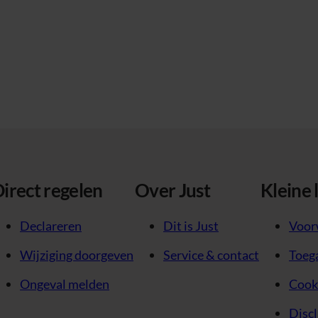
irect regelen
Over Just
Kleine 
Declareren
Dit is Just
Voor
Wijziging doorgeven
Service & contact
Toega
Ongeval melden
Cook
Disc