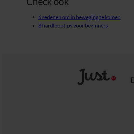
Check ook
6 redenen om in beweging te komen
8 hardlooptips voor beginners
D