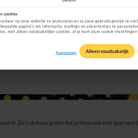
n cookies
verkeer op onze website te analyseren en zo jouw gebruiksgemak te ver
ng!
bepaalde pagina's om informatie, mailings en advertenties te personalis
ies, met alleen noodzakelijke cookies, of je kunt jouw cookie-instellingen
kout naar een hoger niveau met korting op sportspullen.
Alleen noodzakelijk
Aanpassen
ast in. Zo is de kans groter dat je thuis ook echt gaat sport