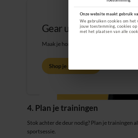
Onze website maakt gebruik va
We gebruiken cookies om het 
Gear up met 10% korti
jouw toestemming, cookies op 
met het plaatsen van alle cook
Maak je homegym compleet. En til je wor
Shop je sportsgear
4. Plan je trainingen
Stok achter de deur nodig? Plan je trainingen alv
sportsessie.