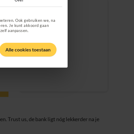
beteren. Ook gebruiken we, na
eren. Je kunt akkoord gaan
 zelf aanpassen.
Alle cookies toestaan
en. Trust us, de bank ligt nóg lekkerder na je