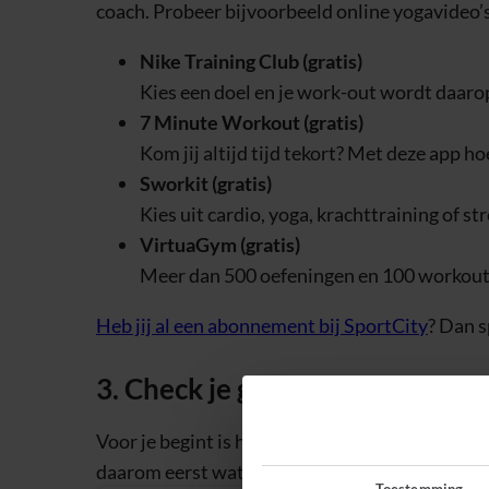
coach. Probeer bijvoorbeeld online yogavideo’
Nike Training Club (gratis)
Kies een doel en je work-out wordt daarop
7 Minute Workout (gratis)
Kom jij altijd tijd tekort? Met deze app ho
Sworkit (gratis)
Kies uit cardio, yoga, krachttraining of st
VirtuaGym (gratis)
Meer dan 500 oefeningen en 100 workouts
Heb jij al een abonnement bij SportCity
? Dan s
3. Check je gear
Voor je begint is het sowieso fijn om een matj
daarom eerst wat je nodig hebt.
Toestemming