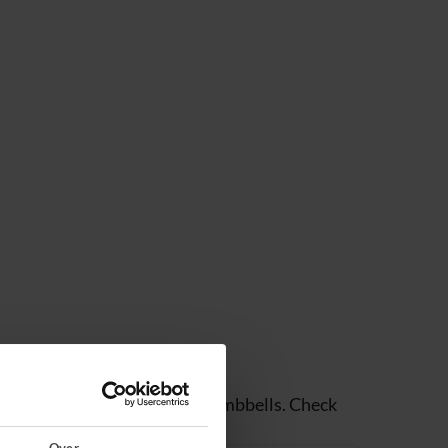
n springtouw, fitnessbal of dumbbells. Check
Over