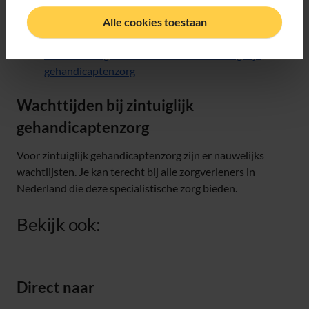
Vind een zorgverlener voor auditief zintuigelijk
Alle cookies toestaan
gehandicaptenzorg
Vind een zorgverlener voor visueel zintuigelijk
gehandicaptenzorg
Wachttijden bij zintuiglijk
gehandicaptenzorg
Voor zintuiglijk gehandicaptenzorg zijn er nauwelijks
wachtlijsten. Je kan terecht bij alle zorgverleners in
Nederland die deze specialistische zorg bieden.
Bekijk ook:
Direct naar