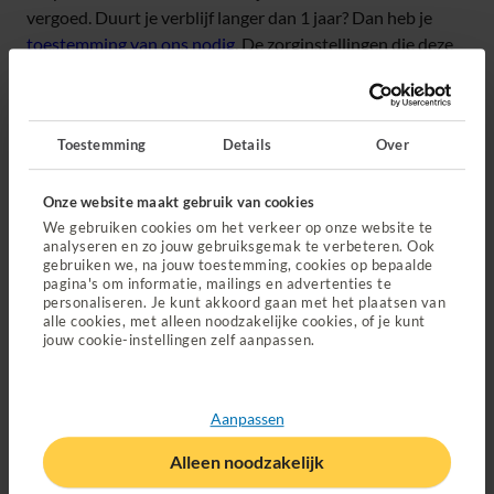
vergoed. Duurt je verblijf langer dan 1 jaar? Dan heb je
toestemming van ons nodig
. De zorginstellingen die deze
zorg bieden, weten wanneer je voor opname in
aanmerking komt en wanneer toestemming nodig is.
Toestemming
Details
Over
Reiskosten
Ga je of je kind voor behandeling naar een instelling?
Onze website maakt gebruik van cookies
Mogelijk kom je in aanmerking voor ziekenvervoer. Je hebt
We gebruiken cookies om het verkeer op onze website te
analyseren en zo jouw gebruiksgemak te verbeteren. Ook
hiervoor een
toestemming van ons nodig
.
gebruiken we, na jouw toestemming, cookies op bepaalde
Je krijgt de behandeling van een zintuiglijke beperking
pagina's om informatie, mailings en advertenties te
vergoed als je naar een zorgverlener met een contract voor
personaliseren. Je kunt akkoord gaan met het plaatsen van
alle cookies, met alleen noodzakelijke cookies, of je kunt
je behandeling gaat. Ga je naar een zorgverlener zonder
jouw cookie-instellingen zelf aanpassen.
contract? Dan krijg je
niet alles vergoed
.
Waar kan je terecht?
Aanpassen
Je kunt terecht bij een zorgverlener met een contract voor
Alleen noodzakelijk
zorg voor zintuiglijk beperkten: