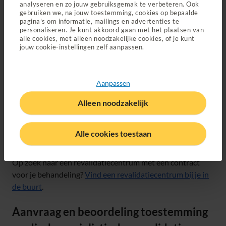
analyseren en zo jouw gebruiksgemak te verbeteren. Ook
Psychologische nazorg valt onder de
vergoeding
gebruiken we, na jouw toestemming, cookies op bepaalde
pagina's om informatie, mailings en advertenties te
voor GGZ
personaliseren. Je kunt akkoord gaan met het plaatsen van
alle cookies, met alleen noodzakelijke cookies, of je kunt
Je krijgt revalidatie vergoed als je naar een zorgverlener
jouw cookie-instellingen zelf aanpassen.
met een contract gaat. Ga je naar een zorgverlener zonder
contract?
Dan krijg je niet alles vergoed
.
Aanpassen
Waar kun je terecht?
Alleen noodzakelijk
Je kan naar een revalidatiearts in een ziekenhuis of bij een
revalidatiecentrum waar minimaal 2 revalidatieartsen
Alle cookies toestaan
werken. Een revalidatiecentrum kan ook een ziekenhuis
zijn.
Op zoek naar een revalidatiecentrum met een contract
voor je behandeling?
Vind een revalidatiecentrum bij je in
de buurt
.
Aanvraag en beoordeling toestemming