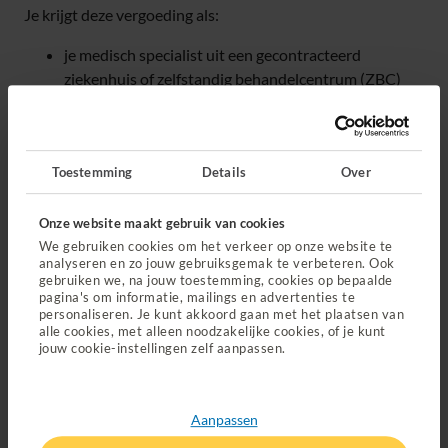
Je krijgt deze vergoeding als:
je medisch specialist uit een gecontracteerd
ziekenhuis of zelfstandig behandelcentrum (ZBC)
vindt dat een MRI-scan medisch noodzakelijk is. In
een zeer beperkt aantal gevallen kan een huisarts je
ook verwijzen.
Toestemming
Details
Over
je naar een zorgverlener met een contract gaat.
Onze website maakt gebruik van cookies
Waar kan ik naartoe voor een MRI-
We gebruiken cookies om het verkeer op onze website te
analyseren en zo jouw gebruiksgemak te verbeteren. Ook
scan?
gebruiken we, na jouw toestemming, cookies op bepaalde
pagina's om informatie, mailings en advertenties te
personaliseren. Je kunt akkoord gaan met het plaatsen van
Je kan naar een ziekenhuis of zelfstandig
alle cookies, met alleen noodzakelijke cookies, of je kunt
behandelcentrum met een contract voor MRI-onderzoek.
jouw cookie-instellingen zelf aanpassen.
Vind een zorgverlener met contract voor MRI-onderzoek.
Ga je naar een zorgverlener zonder contract? Dan krijg je
misschien
niet alles vergoed.
Aanpassen