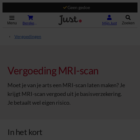
Geen gedoe
(Opent in nieuw tabblad)
Bereken je premie
Mijn Just
Menu
Zoeken
Vergoedingen
Vergoeding MRI-scan
Moet je van je arts een MRI-scan laten maken? Je
krijgt MRI-scan vergoed uit je basisverzekering.
Je betaalt wel eigen risico.
In het kort