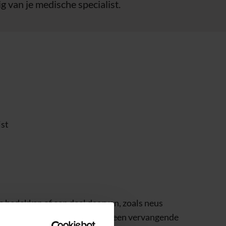
g van je medische specialist.
ist
e bedekken of een deel daarvan, zoals neus
ese niet meer goed is, krijg je een vervangende