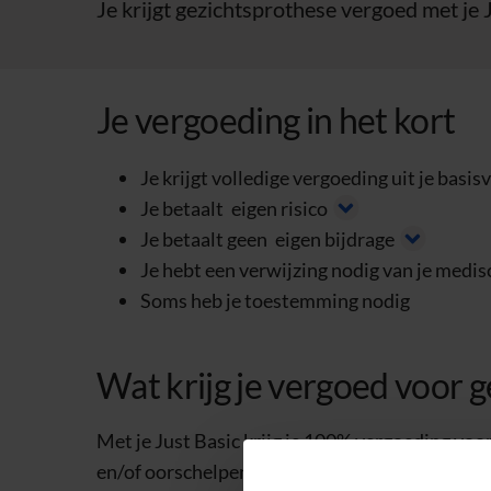
Je krijgt gezichtsprothese vergoed met je 
Je vergoeding in het kort
Je krijgt volledige vergoeding uit je basis
Je betaalt
eigen risico
Je betaalt geen
eigen bijdrage
Je hebt een verwijzing nodig van je medisc
Soms heb je toestemming nodig
Wat krijg je vergoed voor g
Met je Just Basic krijg je 100% vergoeding voo
en/of oorschelpen. Je krijgt ook de bevestiging