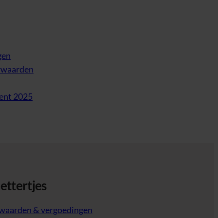
gen
rwaarden
ent 2025
lettertjes
waarden & vergoedingen