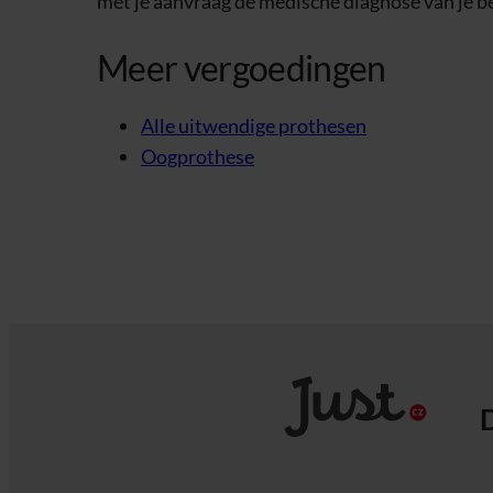
met je aanvraag de medische diagnose van je b
Meer vergoedingen
Alle uitwendige prothesen
Oogprothese
D