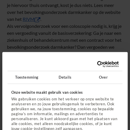
je hiervoor thuis ontvangt, kost je dus niets. Lees meer
over het bevolkingsonderzoek darmkanker op de website
(opent in nieuw tabblad)
van het
RIVM
.
Als vervolgonderzoek voor een coloscopie nodig is, krijg je
een vergoeding vanuit de basisverzekering: Ga je naar een
ziekenhuis of behandelcentrum met een contract voor het
bevolkingsonderzoek darmkanker? Dan vergoeden we
100% van de kosten. Ga je naar een zorgverlener zonder
contract?
Dan betaal je een deel van de kosten zelf
.
Waar kan je terecht?
Toestemming
Details
Over
Je kunt terecht bij een ziekenhuis of zelfstandig
Onze website maakt gebruik van cookies
behandelcentrum (ZBC) met een contract voor het
We gebruiken cookies om het verkeer op onze website te
bevolkingsonderzoek darmkanker.
Vind een zorgverlener
analyseren en zo jouw gebruiksgemak te verbeteren. Ook
bij je in de buurt
.
gebruiken we, na jouw toestemming, cookies op bepaalde
pagina's om informatie, mailings en advertenties te
Wij hebben met bijna alle zorgaanbieders
personaliseren. Je kunt akkoord gaan met het plaatsen van
overeenkomsten voor vervolgonderzoeken. Dat betekent
alle cookies, met alleen noodzakelijke cookies, of je kunt
jouw cookie-instellingen zelf aanpassen.
dat je snel terecht kan bij een gecontracteerde