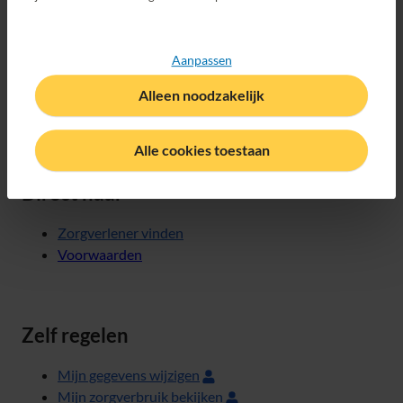
zorgverlener in de buurt en niet lang hoeft te wachten
voor een vervolgonderzoek.
Aanpassen
Alleen noodzakelijk
Bekijk ook
Alle cookies toestaan
Direct naar
Zorgverlener vinden
Voorwaarden
Zelf regelen
Mijn gegevens wijzigen
Mijn zorgverbruik bekijken