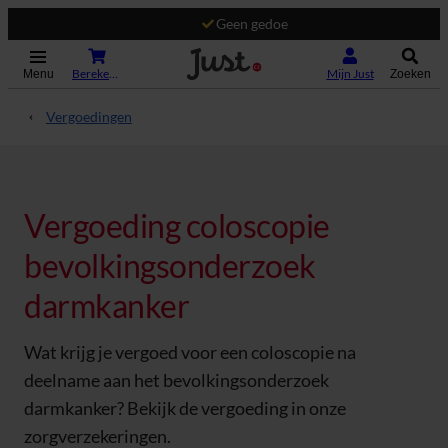
Geen gedoe
(Opent in nieuw tabblad)
Bereken je premie
Mijn Just
Menu
Zoeken
Vergoedingen
Vergoeding coloscopie
bevolkingsonderzoek
darmkanker
Wat krijg je vergoed voor een coloscopie na
deelname aan het bevolkingsonderzoek
darmkanker? Bekijk de vergoeding in onze
zorgverzekeringen.