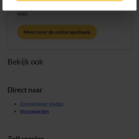
kantoor. Makkelijk, snel en Just wat je nodig
hebt.
Meer over de online apotheek
Bekijk ook
Direct naar
Zorgverlener vinden
Voorwaarden
Zelf regelen