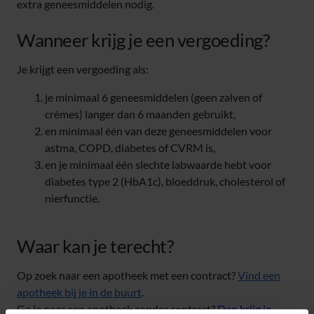
extra geneesmiddelen nodig.
Wanneer krijg je een vergoeding?
Je krijgt een vergoeding als:
je minimaal 6 geneesmiddelen (geen zalven of
crèmes) langer dan 6 maanden gebruikt,
en minimaal één van deze geneesmiddelen voor
astma, COPD, diabetes of CVRM is,
en je minimaal één slechte labwaarde hebt voor
diabetes type 2 (HbA1c), bloeddruk, cholesterol of
nierfunctie.
Waar kan je terecht?
Op zoek naar een apotheek met een contract?
Vind een
apotheek bij je in de buurt
.
Ga je naar een apotheek zonder contract?
Dan krijg je