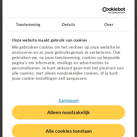
misschien minder vergoed
.
Toestemming
Details
Over
Onze website maakt gebruik van cookies
We gebruiken cookies om het verkeer op onze website te
analyseren en zo jouw gebruiksgemak te verbeteren. Ook
gebruiken we, na jouw toestemming, cookies op bepaalde
pagina's om informatie, mailings en advertenties te
personaliseren. Je kunt akkoord gaan met het plaatsen van
alle cookies, met alleen noodzakelijke cookies, of je kunt
jouw cookie-instellingen zelf aanpassen.
Bestel je medicijnen gewoon
Aanpassen
online
Alleen noodzakelijk
Drukke agenda? Of geen zin om van de bank af te
komen? Geen zorgen! Bij de online apotheek
Alle cookies toestaan
bestel je jouw medicijnen onderweg, thuis of op