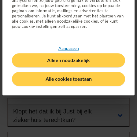
analyseren en zo jouw gebruiksgemak te verbeteren. Ook
gebruiken we, na jouw toestemming, cookies op bepaalde
pagina's om informatie, mailings en advertenties te
personaliseren. Je kunt akkoord gaan met het plaatsen van
alle cookies, met alleen noodzakelijke cookies, of je kunt
Wat is het verschil tussen het eigen
jouw cookie-instellingen zelf aanpassen.
risico en de eigen bijdrage?
Aanpassen
Zorg en vergoedingen
Alleen noodzakelijk
Hoe vind ik een zorgverlener die bij
Alle cookies toestaan
mij past?
Klopt het dat ik bij Just bij elk
ziekenhuis terechtkan?