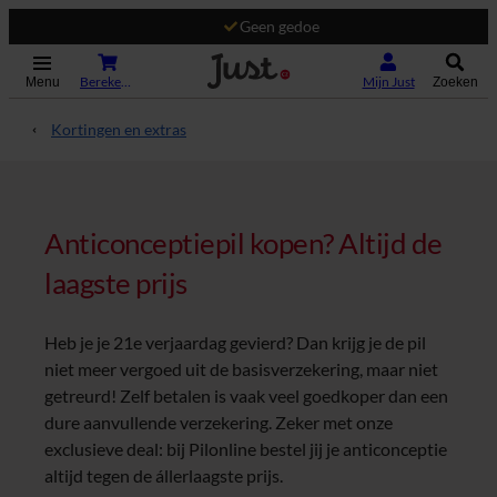
Geen gedoe
(Opent in nieuw tabblad)
Bereken je premie
Mijn Just
Menu
Zoeken
Kortingen en extras
Anticonceptiepil kopen? Altijd de
laagste prijs
Heb je je 21e verjaardag gevierd? Dan krijg je de pil
niet meer vergoed uit de basisverzekering, maar niet
getreurd! Zelf betalen is vaak veel goedkoper dan een
dure aanvullende verzekering. Zeker met onze
exclusieve deal: bij Pilonline bestel jij je anticonceptie
altijd tegen de állerlaagste prijs.