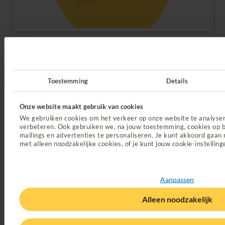
Veelgestelde vragen over
anticonceptie
Toestemming
Details
Onze website maakt gebruik van cookies
Krijg ik de pil vergoed bij
We gebruiken cookies om het verkeer op onze website te analyse
verbeteren. Ook gebruiken we, na jouw toestemming, cookies op b
endometriose of menorragie?
mailings en advertenties te personaliseren. Je kunt akkoord gaan 
met alleen noodzakelijke cookies, of je kunt jouw cookie-instelling
Hoeveel kost de pil?
Aanpassen
Alleen noodzakelijk