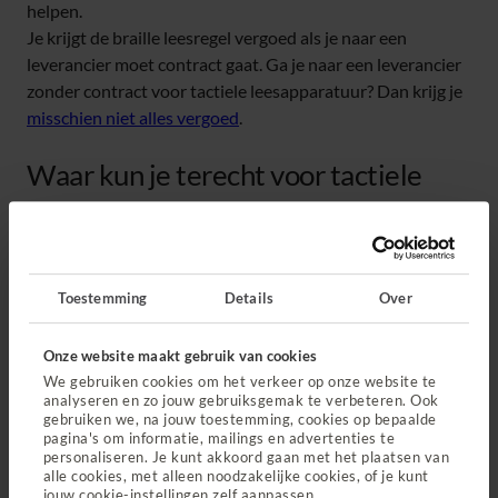
helpen.
Je krijgt de braille leesregel vergoed als je naar een
leverancier moet contract gaat. Ga je naar een leverancier
zonder contract voor tactiele leesapparatuur? Dan krijg je
misschien niet alles vergoed
.
Waar kun je terecht voor tactiele
leesapparatuur?
Op zoek naar een leverancier met een contract voor
tactiele leesapparatuur?
Vind een leverancier bij je in de
Toestemming
Details
Over
buurt
.
Ga je naar een leverancier zonder contract voor tactiele
Onze website maakt gebruik van cookies
leesapparatuur? Dan moet je eerst altijd
toestemming aan
We gebruiken cookies om het verkeer op onze website te
ons vragen
. Stuur hierbij de medische indicatie van de
analyseren en zo jouw gebruiksgemak te verbeteren. Ook
gebruiken we, na jouw toestemming, cookies op bepaalde
Stichting Visio of Bartiméus samen met de offerte van de
pagina's om informatie, mailings en advertenties te
leverancier mee.
personaliseren. Je kunt akkoord gaan met het plaatsen van
Heb je geen goed brailleleesregel meer? Neem dan contact
alle cookies, met alleen noodzakelijke cookies, of je kunt
jouw cookie-instellingen zelf aanpassen.