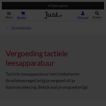
Geen gedoe
(Opent in nieuw tabblad)
Bereken je premie
Mijn Just
Menu
Zoeken
Vergoedingen
Vergoeding tactiele
leesapparatuur
Tactiele leesapparatuur met toebehoren
(brailleleesregel) krijg je vergoed uit je
basisverzekering. Bekijk wat je vergoed krijgt.