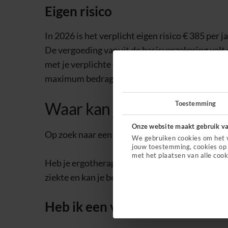
Eigen risico
In 2026 is het verplicht eigen risico € 385 per ja
De vergoeding vanuit de basisverzekering valt o
met je verplichte eigen risico en daarna met je v
maximum bedrag waarvoor je bent verzekerd. He
Waar kan je terecht?
Toestemming
Onze website maakt gebruik va
Op zoek naar een zorgverlener met een contra
We gebruiken cookies om het 
jouw toestemming, cookies op 
met het plaatsen van alle cook
Heb je ergotherapie nodig omdat je de ziekte v
ziekte en kan je beter helpen.
Vind een ergothe
Heb ik een verwijzing nodig?