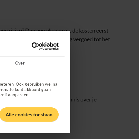
igen risico? Dan verrekenen we de kosten eerst
ordt deze zorg uit je verzekering vergoed tot het
Over
uurt
.
beteren. Ook gebruiken we, na
eren. Je kunt akkoord gaan
 zelf aanpassen.
herapeut. Deze heeft meer kennis over je
Alle cookies toestaan