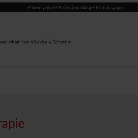
Geen gedoe
Perfecte dekking
#1 in zorgapps
even
Kortingen
Service & Contact
rapie