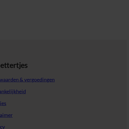
lettertjes
waarden & vergoedingen
nkelijkheid
ies
laimer
acy