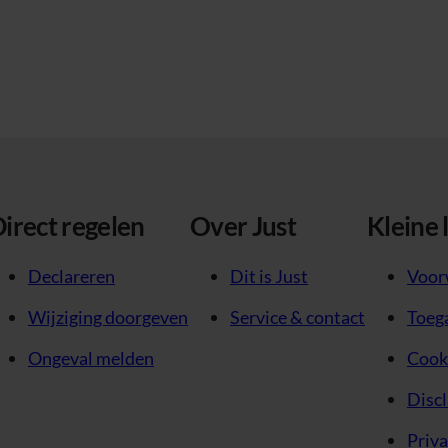
irect regelen
Over Just
Kleine 
Declareren
Dit is Just
Voor
Wijziging doorgeven
Service & contact
Toega
Ongeval melden
Cook
Disc
Priv