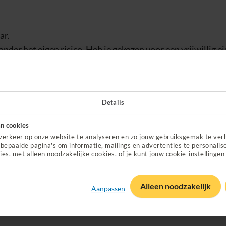
ar.
nder het eigen risico. Heb je gekozen voor een vrijwillig e
rijwillig eigen risico. Als je je eigen risico voldaan hebt, w
t eigen risico geldt voor verzekerden vanaf 18 jaar.
Details
n cookies
ct voor ergotherapie?
Vind een ergotherapeut bij je in de b
verkeer op onze website te analyseren en zo jouw gebruiksgemak te ver
bepaalde pagina's om informatie, mailings en advertenties te personalis
ies, met alleen noodzakelijke cookies, of je kunt jouw cookie-instellingen
an Parkinson hebt? Ga dan naar een gespecialiseerde ergot
rapeut met de specialisatie Parkinson
.
Alleen noodzakelijk
Aanpassen