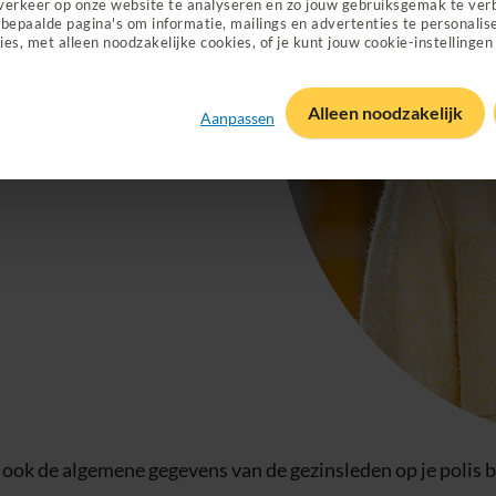
verkeer op onze website te analyseren en zo jouw gebruiksgemak te ver
bepaalde pagina's om informatie, mailings en advertenties te personalis
ies, met alleen noodzakelijke cookies, of je kunt jouw cookie-instellingen
Alleen noodzakelijk
Aanpassen
 ook de algemene gegevens van de gezinsleden op je polis 