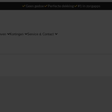
Geen gedoe
Perfecte dekking
#1 in zorgapps
even
Kortingen
Service & Contact