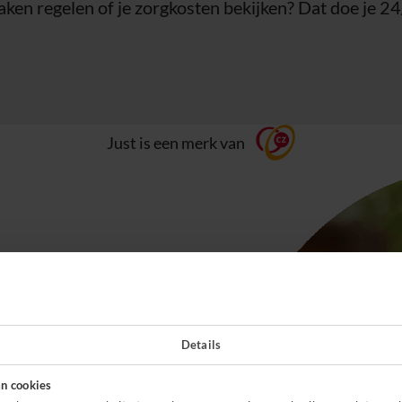
aken regelen of je zorgkosten bekijken? Dat doe je 24/
Just is een merk van
Details
n cookies