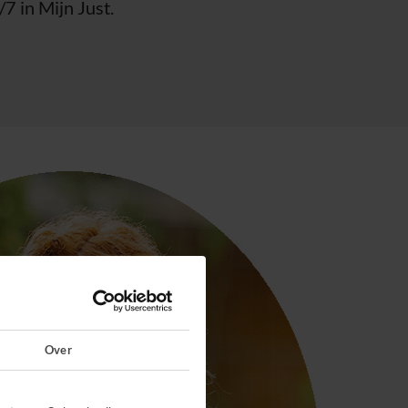
7 in Mijn Just.
Over