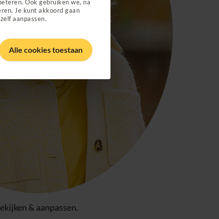
beteren. Ook gebruiken we, na
eren. Je kunt akkoord gaan
 zelf aanpassen.
Alle cookies toestaan
bekijken & aanpassen.