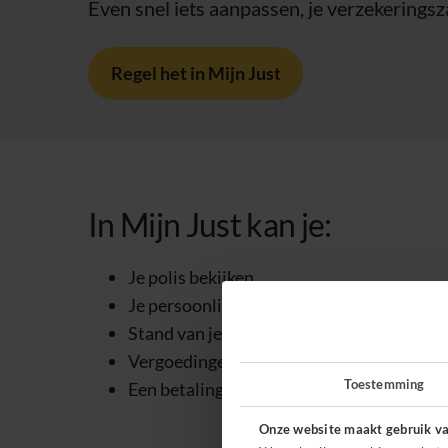
Even snel iets aanpassen, je verzekeringsz
Regel het in Mijn Just
In Mijn Just kan je:
Je polis bekijken
Je persoonlijke gegevens aanpassen
Stand van je eigen risico bekijken
Vergoedingen en voorwaarden checken
Toestemming
Een betalingsregeling aanvragen
Onze website maakt gebruik va