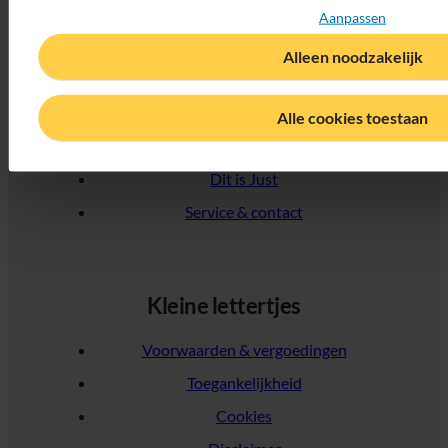
Wijziging doorgeven
Aanpassen
Ongeval melden
Alleen noodzakelijk
Alle cookies toestaan
Over Just
Dit is Just
Service & contact
Kleine lettertjes
Voorwaarden & vergoedingen
Toegankelijkheid
Cookies