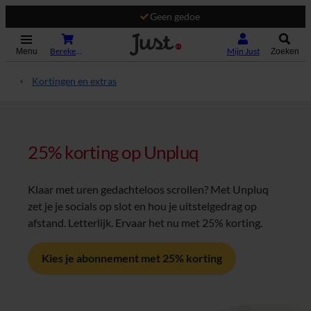
Geen gedoe
(Opent in nieuw tabblad)
Bereken je premie
Mijn Just
Menu
Zoeken
Kortingen en extras
25% korting op Unpluq
Klaar met uren gedachteloos scrollen? Met Unpluq
zet je je socials op slot en hou je uitstelgedrag op
afstand. Letterlijk. Ervaar het nu met 25% korting.
Kies je abonnement met 25% korting