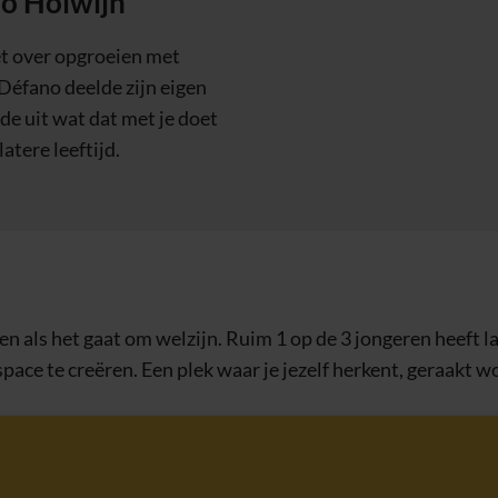
no Holwijn
et over opgroeien met
Défano deelde zijn eigen
de uit wat dat met je doet
atere leeftijd.
 als het gaat om welzijn. Ruim 1 op de 3 jongeren heeft la
 space te creëren. Een plek waar je jezelf herkent, geraakt w