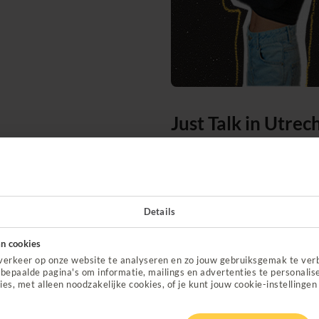
Just Talk in Utre
Lekkerkerker
In Just Talk in Utrecht op 
Annemarie deelde haar per
Details
legde uit waarom veel Gen
gezondheid en wat je kunt 
n cookies
verkeer op onze website te analyseren en zo jouw gebruiksgemak te ver
bepaalde pagina's om informatie, mailings en advertenties te personalis
ies, met alleen noodzakelijke cookies, of je kunt jouw cookie-instellingen