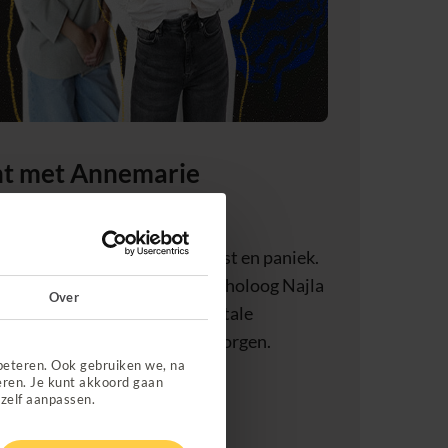
cht met Annemarie
20 november ging het over angst en paniek.
soonlijke verhaal. En GZ-psycholoog Najla
Over
 Z’ers worstelen met hun mentale
doen om beter voor jezelf te zorgen.
beteren. Ook gebruiken we, na
eren. Je kunt akkoord gaan
 zelf aanpassen.