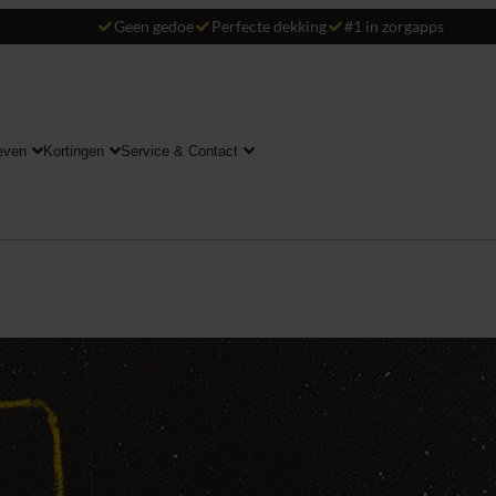
Geen gedoe
Perfecte dekking
#1 in zorgapps
even
Kortingen
Service & Contact