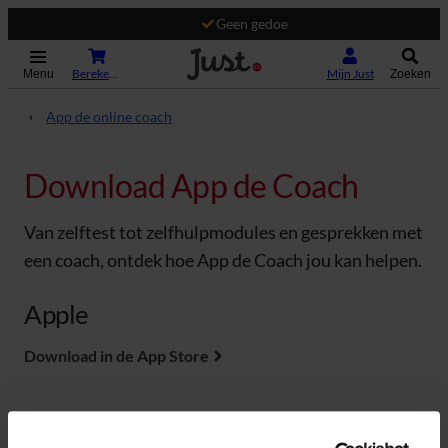
Geen gedoe
(Opent in nieuw tabblad)
Bereken je premie
Mijn Just
Menu
Zoeken
App de online coach
Download App de Coach
Van zelftest tot zelfhulpmodules en gesprekken met
een coach, ontdek hoe App de Coach jou kan helpen.
Apple
Download in de App Store
Android