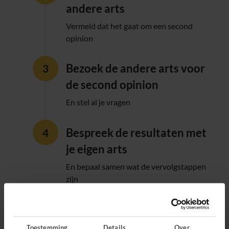
andere arts
Vermeld dat het gaat om een second
opinion
Bezoek de andere arts voor
de second opinion
En stel al je vragen
Bespreek de resultaten met
je eigen arts
En bepaal samen wat de vervolgstappen
zijn
Een second opinion is voor jou als…
Toestemming
Details
Over