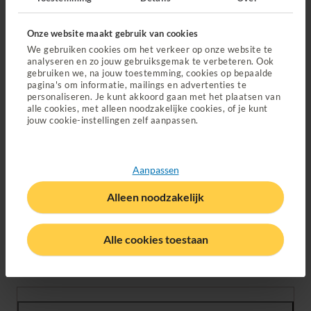
het je arts niet lukt de juiste diagnose te stellen
je twijfelt over de diagnose
Onze website maakt gebruik van cookies
je twijfelt over de voorgestelde behandeling
We gebruiken cookies om het verkeer op onze website te
analyseren en zo jouw gebruiksgemak te verbeteren. Ook
gebruiken we, na jouw toestemming, cookies op bepaalde
pagina's om informatie, mailings en advertenties te
Vergoed uit je basisverzekering
personaliseren. Je kunt akkoord gaan met het plaatsen van
alle cookies, met alleen noodzakelijke cookies, of je kunt
Je krijgt een second opinion
vergoed uit je
jouw cookie-instellingen zelf aanpassen.
basisverzekering
. We verrekenen de kosten wel met je
eigen risico.
Aanpassen
Veelgestelde vragen
Alleen noodzakelijk
Mijn arts wil geen verwijzing geven
Alle cookies toestaan
voor een second opinion. Wat nu?