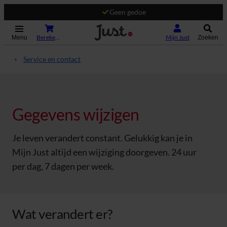
Geen gedoe
(Opent in nieuw tabblad)
Bereken je premie
Mijn Just
Menu
Zoeken
Service en contact
Gegevens wijzigen
Je leven verandert constant. Gelukkig kan je in
Mijn Just altijd een wijziging doorgeven. 24 uur
per dag, 7 dagen per week.
Wat verandert er?