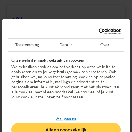
18 jaar
(Opent in nieuw tabblad)
Yes! Als je 18 wordt, mag je eindelijk alles zelf regelen.
Ook je zorgverzekering.
Toestemming
Details
Over
Ik ben (bijna) 18
Onze website maakt gebruik van cookies
We gebruiken cookies om het verkeer op onze website te
analyseren en zo jouw gebruiksgemak te verbeteren. Ook
gebruiken we, na jouw toestemming, cookies op bepaalde
pagina's om informatie, mailings en advertenties te
Overlijden
personaliseren. Je kunt akkoord gaan met het plaatsen van
(Opent in nieuw tabblad)
alle cookies, met alleen noodzakelijke cookies, of je kunt
jouw cookie-instellingen zelf aanpassen.
Gecondoleerd. Wij regelen het meeste voor je, wel zo
fijn.
Aanpassen
Meer informatie
Alleen noodzakelijk