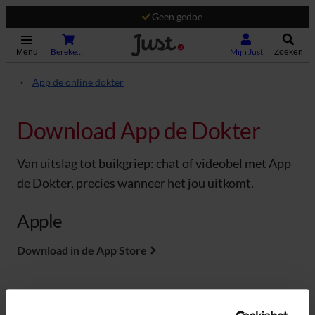
Geen gedoe
(Opent in nieuw tabblad)
Bereken je premie
Mijn Just
Menu
Zoeken
App de online dokter
Download App de Dokter
Van uitslag tot buikgriep: chat of videobel met App
de Dokter, precies wanneer het jou uitkomt.
Apple
Download in de App Store
Android